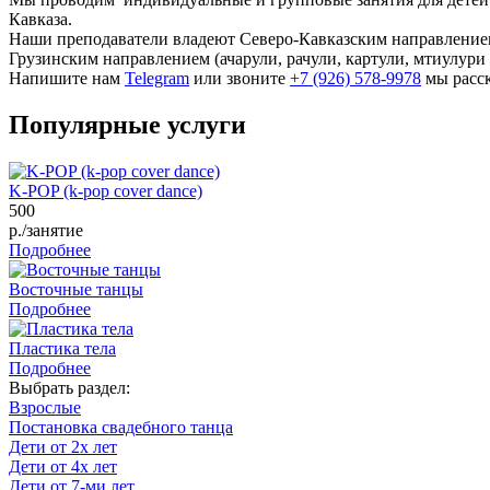
Кавказа.
Наши преподаватели владеют Северо-Кавказским направлением э
Грузинским направлением (ачарули, рачули, картули, мтиулури 
Напишите нам
Telegram
или звоните
+7 (926) 578-9978
мы расс
Популярные услуги
K-POP (k-pop cover dance)
500
р./занятие
Подробнее
Восточные танцы
Подробнее
Пластика тела
Подробнее
Выбрать раздел:
Взрослые
Постановка свадебного танца
Дети от 2х лет
Дети от 4х лет
Дети от 7-ми лет