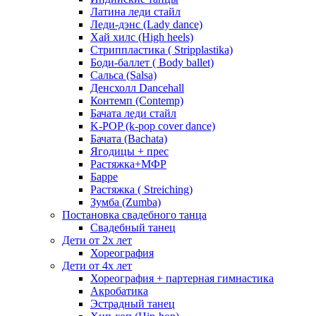
Латина леди стайл
Леди-дэнс (Lady dance)
Хай хилс (High heels)
Стриппластика ( Stripplastika)
Боди-баллет ( Body ballet)
Сальса (Salsa)
Денсхолл Dancehall
Контемп (Contemp)
Бачата леди стайл
K-POP (k-pop cover dance)
Бачата (Bachata)
Ягодицы + прес
Растяжка+МФР
Барре
Растяжка ( Streiching)
Зумба (Zumba)
Постановка свадебного танца
Свадебный танец
Дети от 2х лет
Хореография
Дети от 4х лет
Хореография + партерная гимнастика
Акробатика
Эстрадный танец