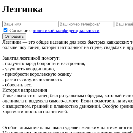
Лезгинка
Cогласие с
политикой конфиденциальности
Отправить
Лезгинка — это общее название для всех быстрых кавказских т
больше шоу-танец, который исполняют на сцене, свадьбах и д
Занятия лезгинкой помогут:
- получить заряд бодрости и настроения,
- улучшить координацию,
- приобрести королевскую осанку
- развить силу, выносливость
- сбросить вес.
История направления
Изначально этот танец был ритуальным обрядом, который испо
оценивала и выделяла самого-самого. Если посмотреть на муж
с изяществом, грацией и плавностью движений. Особую зрели
харизматичность исполнителей.
Особое внимание наша школа уделяет женским партиям лезгинк
Мы проводим индивидуальные и групповые занятия для детей и