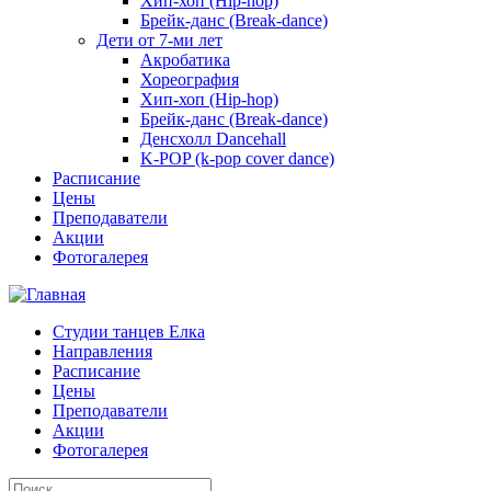
Хип-хоп (Hip-hop)
Брейк-данс (Break-dance)
Дети от 7-ми лет
Акробатика
Хореография
Хип-хоп (Hip-hop)
Брейк-данс (Break-dance)
Денсхолл Dancehall
K-POP (k-pop cover dance)
Расписание
Цены
Преподаватели
Акции
Фотогалерея
Студии танцев Елка
Направления
Расписание
Цены
Преподаватели
Акции
Фотогалерея