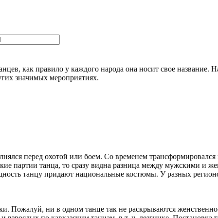
анцев, как правило у каждого народа она носит свое название. 
ругих значимых мероприятиях.
лнялся перед охотой или боем. Со временем трансформировался 
ские партии танца, то сразу видна разница между мужскими и ж
щность танцу придают национальные костюмы. У разных регионо
и. Пожалуй, ни в одном танце так не раскрываются женственно
 взрослых по кавказским танцам, в т. ч. лезгинке. Постановка