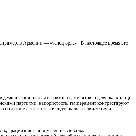
Например, в Армении — «танец орла» . В настоящее время это
в демонстрацию силы и ловкости джигитов, а девушка в танце
енскими партиями: напористость, темперамент контрастируют
в они отличаются, но все подчеркивают движения и
сть, грациозность и внутренняя свобода.
 танцевальных выступлений, свадебных танцев в традициях