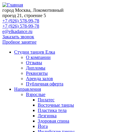
город Москва, Локомотивный
проезд 21, строение 5
+7 (926) 578-99-78
+7 (926) 578-99-78
e@elkadance.ru
Заказать звонок
Пробное занятие
Студии танцев Елка
О компании
Отзывы
Дипломы
Реквизиты
Аренда залов
Публичная оферта
Направления
Взрослые
Пилатес
Восточные танцы
Пластика тела
Лезгинка
Здоровая спина
Йога
Индийские танцы