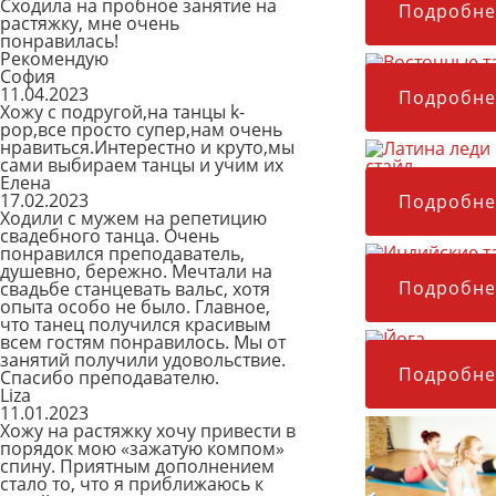
Сходила на пробное занятие на
Подробне
растяжку, мне очень
понравилась!
Рекомендую
София
Восточные та
11.04.2023
Подробне
Хожу с подругой,на танцы k-
pop,все просто супер,нам очень
нравиться.Интерестно и круто,мы
сами выбираем танцы и учим их
Елена
Латина леди с
17.02.2023
Подробне
Ходили с мужем на репетицию
свадебного танца. Очень
понравился преподаватель,
Индийские та
душевно, бережно. Мечтали на
Подробне
свадьбе станцевать вальс, хотя
опыта особо не было. Главное,
что танец получился красивым
всем гостям понравилось. Мы от
Йога
занятий получили удовольствие.
Подробне
Спасибо преподавателю.
Liza
11.01.2023
Хожу на растяжку хочу привести в
порядок мою «зажатую компом»
спину. Приятным дополнением
стало то, что я приближаюсь к