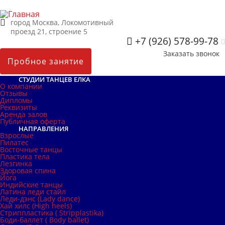
город Москва, Локомотивный
проезд 21, строение 5
+7 (926) 578-99-78
Заказать звонок
Пробное занятие
СТУДИИ ТАНЦЕВ ЕЛКА
О компании
Отзывы
Дипломы
Реквизиты
Аренда залов
Публичная оферта
НАПРАВЛЕНИЯ
Взрослые
Пилатес
Восточные танцы
Пластика тела
Лезгинка
Здоровая спина
Йога
Индийские танцы
Латина леди стайл
Леди-дэнс (Lady dance)
Хай хилс (High heels)
Стриппластика ( Stripplastika)
Боди-баллет ( Body ballet)