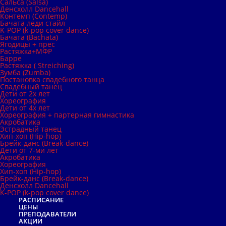
Сальса (Salsa)
Денсхолл Dancehall
Контемп (Contemp)
Бачата леди стайл
K-POP (k-pop cover dance)
Бачата (Bachata)
Ягодицы + прес
Растяжка+МФР
Барре
Растяжка ( Streiching)
Зумба (Zumba)
Постановка свадебного танца
Свадебный танец
Дети от 2х лет
Хореография
Дети от 4х лет
Хореография + партерная гимнастика
Акробатика
Эстрадный танец
Хип-хоп (Hip-hop)
Брейк-данс (Break-dance)
Дети от 7-ми лет
Акробатика
Хореография
Хип-хоп (Hip-hop)
Брейк-данс (Break-dance)
Денсхолл Dancehall
K-POP (k-pop cover dance)
РАСПИСАНИЕ
ЦЕНЫ
ПРЕПОДАВАТЕЛИ
АКЦИИ