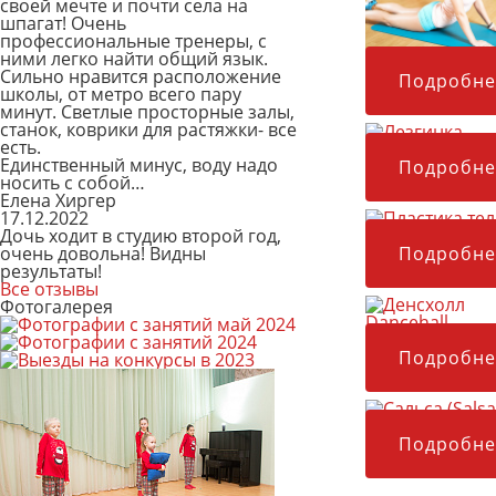
своей мечте и почти села на
шпагат! Очень
профессиональные тренеры, с
ними легко найти общий язык.
Здоровая спин
Сильно нравится расположение
Подробне
школы, от метро всего пару
минут. Светлые просторные залы,
станок, коврики для растяжки- все
есть.
Лезгинка
Единственный минус, воду надо
Подробне
носить с собой…
Елена Хиргер
17.12.2022
Пластика тела
Дочь ходит в студию второй год,
Подробне
очень довольна! Видны
результаты!
Все отзывы
Фотогалерея
Денсхолл Danc
Подробне
Сальса (Salsa)
Подробне