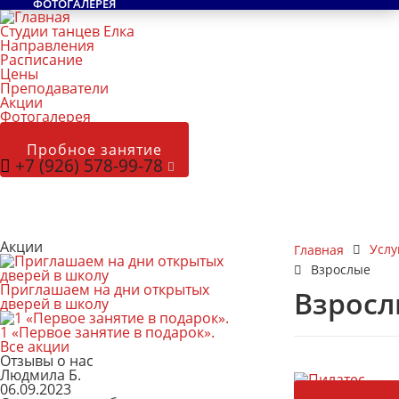
ФОТОГАЛЕРЕЯ
Студии танцев Елка
Направления
Расписание
Цены
Преподаватели
Акции
Фотогалерея
Пробное занятие
+7 (926) 578-99-78
Акции
Услу
Главная
Взрослые
Приглашаем на дни открытых
Взросл
дверей в школу
1 «Первое занятие в подарок».
Все акции
Отзывы о нас
Людмила Б.
06.09.2023
Пилатес