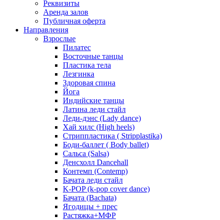
Реквизиты
Аренда залов
Публичная оферта
Направления
Взрослые
Пилатес
Восточные танцы
Пластика тела
Лезгинка
Здоровая спина
Йога
Индийские танцы
Латина леди стайл
Леди-дэнс (Lady dance)
Хай хилс (High heels)
Стриппластика ( Stripplastika)
Боди-баллет ( Body ballet)
Сальса (Salsa)
Денсхолл Dancehall
Контемп (Contemp)
Бачата леди стайл
K-POP (k-pop cover dance)
Бачата (Bachata)
Ягодицы + прес
Растяжка+МФР