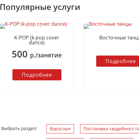
Популярные услуги
K-POP (k-pop cover
Восточные тан
dance)
500
р./занятие
Подробнее
Подробнее
Выбрать раздел:
Взрослые
Постановка свадебного т