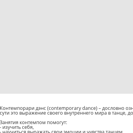
Контемпорари дэнс (contemporary dance) – дословно оз
сути это выражение своего внутреннего мира в танце, д
Занятия контемпом помогут:
- изучить себя,
- научиться выражать свои эмоции и чувства танцем