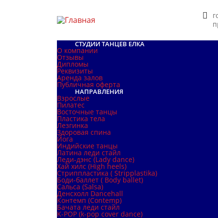
г
п
СТУДИИ ТАНЦЕВ ЕЛКА
О компании
Отзывы
Дипломы
Реквизиты
Аренда залов
Публичная оферта
НАПРАВЛЕНИЯ
Взрослые
Пилатес
Восточные танцы
Пластика тела
Лезгинка
Здоровая спина
Йога
Индийские танцы
Латина леди стайл
Леди-дэнс (Lady dance)
Хай хилс (High heels)
Стриппластика ( Stripplastika)
Боди-баллет ( Body ballet)
Сальса (Salsa)
Денсхолл Dancehall
Контемп (Contemp)
Бачата леди стайл
K-POP (k-pop cover dance)