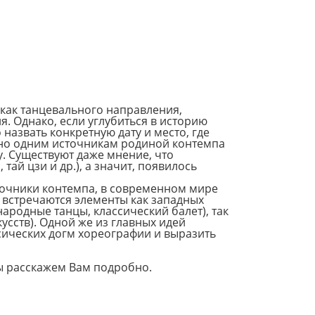
как танцевального направления,
я. Однако, если углубиться в историю
назвать конкретную дату и место, где
сно одним источникам родиной контемпа
. Существуют даже мнение, что
тай цзи и др.), а значит, появилось
точники контемпа, в современном мире
а встречаются элементы как западных
ародные танцы, классический балет), так
кусств). Одной же из главных идей
сических догм хореографии и выразить
 расскажем Вам подробно.