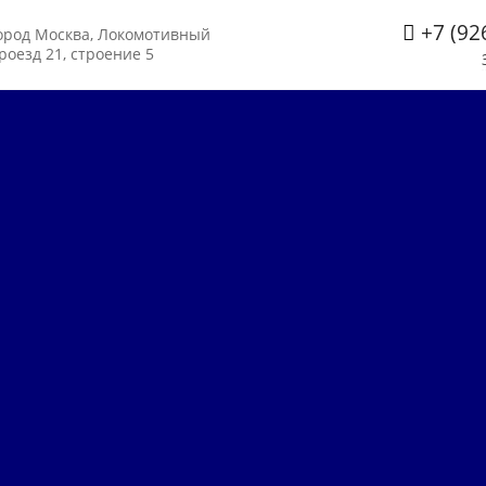
+7 (92
ород Москва, Локомотивный
роезд 21, строение 5