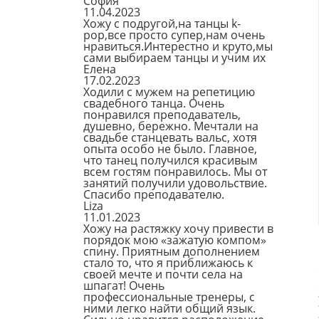
София
11.04.2023
Хожу с подругой,на танцы k-
pop,все просто супер,нам очень
нравиться.Интерестно и круто,мы
сами выбираем танцы и учим их
Елена
17.02.2023
Ходили с мужем на репетицию
свадебного танца. Очень
понравился преподаватель,
душевно, бережно. Мечтали на
свадьбе станцевать вальс, хотя
опыта особо не было. Главное,
что танец получился красивым
всем гостям понравилось. Мы от
занятий получили удовольствие.
Спасибо преподавателю.
Liza
11.01.2023
Хожу на растяжку хочу привести в
порядок мою «зажатую компом»
спину. Приятным дополнением
стало то, что я приближаюсь к
своей мечте и почти села на
шпагат! Очень
профессиональные тренеры, с
ними легко найти общий язык.