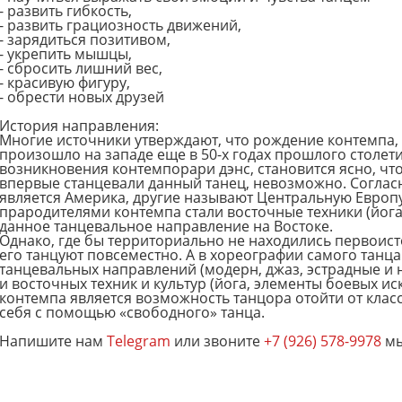
- развить гибкость,
- развить грациозность движений,
- зарядиться позитивом,
- укрепить мышцы,
- сбросить лишний вес,
- красивую фигуру,
- обрести новых друзей
История направления:
Многие источники утверждают, что рождение контемпа, 
произошло на западе еще в 50-х годах прошлого столети
возникновения контемпорари дэнс, становится ясно, что 
впервые станцевали данный танец, невозможно. Согла
является Америка, другие называют Центральную Европу
прародителями контемпа стали восточные техники (йога, 
данное танцевальное направление на Востоке.
Однако, где бы территориально не находились первоис
его танцуют повсеместно. А в хореографии самого танц
танцевальных направлений (модерн, джаз, эстрадные и н
и восточных техник и культур (йога, элементы боевых ис
контемпа является возможность танцора отойти от клас
себя с помощью «свободного» танца.
Напишите нам
Telegram
или звоните
+7 (926) 578-9978
мы