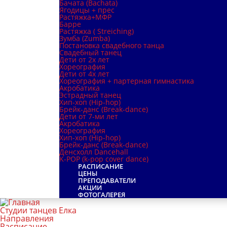
Бачата (Bachata)
Ягодицы + прес
Растяжка+МФР
Барре
Растяжка ( Streiching)
Зумба (Zumba)
Постановка свадебного танца
Свадебный танец
Дети от 2х лет
Хореография
Дети от 4х лет
Хореография + партерная гимнастика
Акробатика
Эстрадный танец
Хип-хоп (Hip-hop)
Брейк-данс (Break-dance)
Дети от 7-ми лет
Акробатика
Хореография
Хип-хоп (Hip-hop)
Брейк-данс (Break-dance)
Денсхолл Dancehall
K-POP (k-pop cover dance)
РАСПИСАНИЕ
ЦЕНЫ
ПРЕПОДАВАТЕЛИ
АКЦИИ
ФОТОГАЛЕРЕЯ
Студии танцев Елка
Направления
Расписание